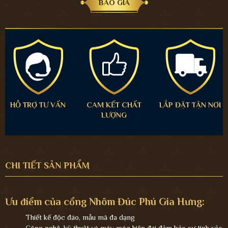
BÁO GIÁ
HỖ TRỢ TƯ VẤN
CAM KẾT CHẤT
LẮP ĐẶT TẬN NƠI
LƯỢNG
CHI TIẾT SẢN PHẨM
Ưu điểm của cổng Nhôm Đúc Phú Gia Hưng:
Thiết kế độc đáo, mẫu mã đa dạng
Công nghệ, kỹ thuật và máy móc hiện đại đảm bảo sự tinh xảo