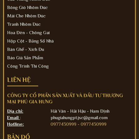
Bông Gió Nhôm Đúc
Mái Che Nhôm Đúc
Tranh Nhôm Đúc
Hoa Đèn - Chông Gai
Hộp Cột - Bảng Số Nhà
Bàn Ghế - Xích Đu
Báo Giá Sản Phẩm
Công Trình Thi Công
LIÊN HỆ
CÔNG TY CỔ PHẦN SẢN XUẤT VÀ ĐẦU TƯ THƯƠNG
MẠI PHÚ GIA HƯNG
Địa chỉ:
Hải Vân - Hải Hậu - Nam Định
Email
:
phugiahungpt.jsc@gmail.com
Hotline:
0977430999 -
0977430999
BẢN ĐỒ