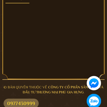
© BẢN QUYỀN THUỘC VỀ
CÔNG TY CỔ PHẦN SẢN XUẤT VÀ
ĐẦU TƯ THƯƠNG MẠI PHÚ GIA HƯNG
.
0977430999