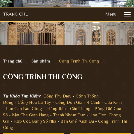
TRANG CHỦ
Menu
Tog
nav
Trang chủ
Sản phẩm
Công Trình Thi Công
CÔNG TRÌNH THI CÔNG
Từ Khóa Tìm Kiếm:
Cổng Phù Điêu
-
Cổng Trống
Đồng
-
Cổng Hoa Lá Tây
-
Cổng Đơn Giản, 4 Cánh
-
Cửa Kính
-
Lan Can
Ban Công
-
Hàng Rào
-
Cầu Thang
-
Bông Gió Cửa
Sổ
-
Mái Che G
iàn Nắng
-
Tranh Nhôm Đúc
-
Hoa Đèn, Chông
Gai
-
Hộp Cột, Bảng Số Nhà
-
Bàn Ghế, Xích Đu
-
Công Trình Thi
Công