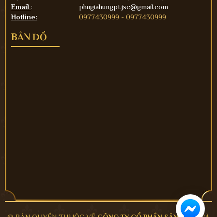
Email
:
phugiahungpt.jsc@gmail.com
Hotline:
0977430999 -
0977430999
BẢN ĐỒ
© BẢN QUYỀN THUỘC VỀ
CÔNG TY CỔ PHẦN SẢN XUẤT VÀ