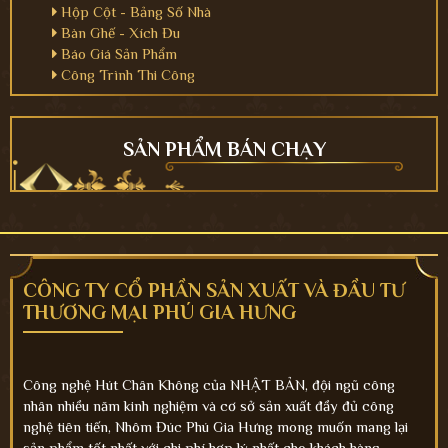
Hộp Cột - Bảng Số Nhà
Bàn Ghế - Xích Đu
Báo Giá Sản Phẩm
Công Trình Thi Công
SẢN PHẨM BÁN CHẠY
CÔNG TY CỔ PHẦN SẢN XUẤT VÀ ĐẦU TƯ
THƯƠNG MẠI PHÚ GIA HƯNG
Công nghệ Hút Chân Không của NHẬT BẢN, đội ngũ công
nhân nhiều năm kinh nghiệm và cơ sở sản xuất đầy đủ công
nghệ tiên tiến, Nhôm Đúc Phú Gia Hưng mong muốn mang lại
sản phẩm tốt nhất với chi phí hợp lý nhất cho khách hàng.