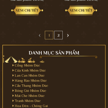
XEM CHI TIẾT
XEM CHI TIẾT
‹
›
1
2
DANH MỤC SẢN PHẨM
Cổng Nhôm Đúc
Cửa Kính Nhôm Đúc
Lan Can Nhôm Đúc
Hàng Rào Nhôm Đúc
Cầu Thang Nhôm Đúc
Bông Gió Nhôm Đúc
Mái Che Nhôm Đúc
Tranh Nhôm Đúc
Hoa Đèn - Chông Gai