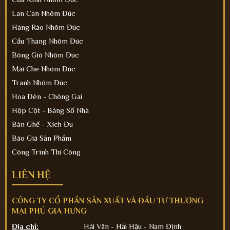
Lan Can Nhôm Đúc
Hàng Rào Nhôm Đúc
Cầu Thang Nhôm Đúc
Bông Gió Nhôm Đúc
Mái Che Nhôm Đúc
Tranh Nhôm Đúc
Hoa Đèn - Chông Gai
Hộp Cột - Bảng Số Nhà
Bàn Ghế - Xích Đu
Báo Giá Sản Phẩm
Công Trình Thi Công
LIÊN HỆ
CÔNG TY CỔ PHẦN SẢN XUẤT VÀ ĐẦU TƯ THƯƠNG
MẠI PHÚ GIA HƯNG
Địa chỉ:
Hải Vân - Hải Hậu - Nam Định