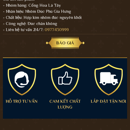
- Nhóm hàng: Cổng Hoa Lá Tây
- Nhãn hiệu: Nhôm Đúc Phú Gia Hưng
- Chất liệu: Hợp kim nhôm đúc nguyên khối
- Công nghệ: Đúc chân không
- Liên hệ tư vấn 24/7:
0977430999
BÁO GIÁ
HỖ TRỢ TƯ VẤN
CAM KẾT CHẤT
LẮP ĐẶT TẬN NƠI
LƯỢNG