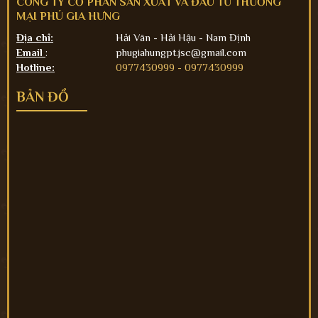
CÔNG TY CỔ PHẦN SẢN XUẤT VÀ ĐẦU TƯ THƯƠNG
MẠI PHÚ GIA HƯNG
Địa chỉ:
Hải Vân - Hải Hậu - Nam Định
Email
:
phugiahungpt.jsc@gmail.com
Hotline:
0977430999 -
0977430999
BẢN ĐỒ