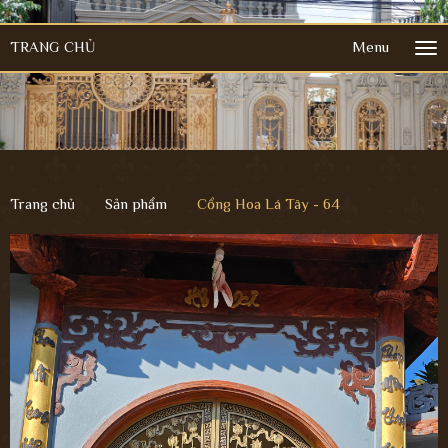
TRANG CHỦ
Menu
Tog
nav
Trang chủ
Sản phẩm
Cổng Hoa Lá Tây - 64