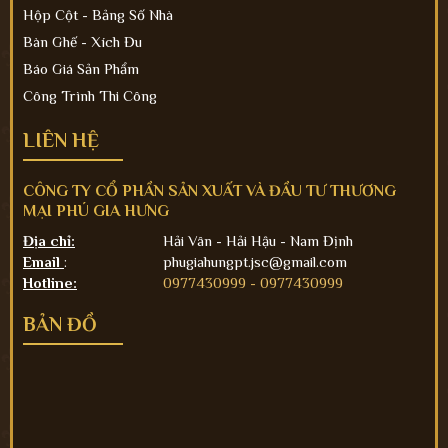
Hộp Cột - Bảng Số Nhà
Bàn Ghế - Xích Đu
Báo Giá Sản Phẩm
Công Trình Thi Công
LIÊN HỆ
CÔNG TY CỔ PHẦN SẢN XUẤT VÀ ĐẦU TƯ THƯƠNG
MẠI PHÚ GIA HƯNG
Địa chỉ:
Hải Vân - Hải Hậu - Nam Định
Email
:
phugiahungpt.jsc@gmail.com
Hotline:
0977430999 -
0977430999
BẢN ĐỒ