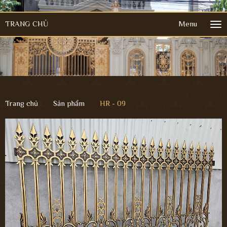
TRANG CHỦ
Menu
Tog
nav
Trang chủ
Sản phẩm
HR - 09