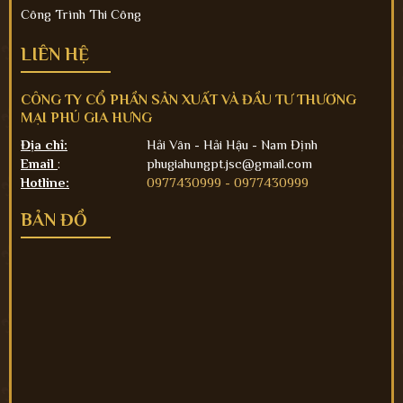
Công Trình Thi Công
LIÊN HỆ
CÔNG TY CỔ PHẦN SẢN XUẤT VÀ ĐẦU TƯ THƯƠNG
MẠI PHÚ GIA HƯNG
Địa chỉ:
Hải Vân - Hải Hậu - Nam Định
Email
:
phugiahungpt.jsc@gmail.com
Hotline:
0977430999 -
0977430999
BẢN ĐỒ